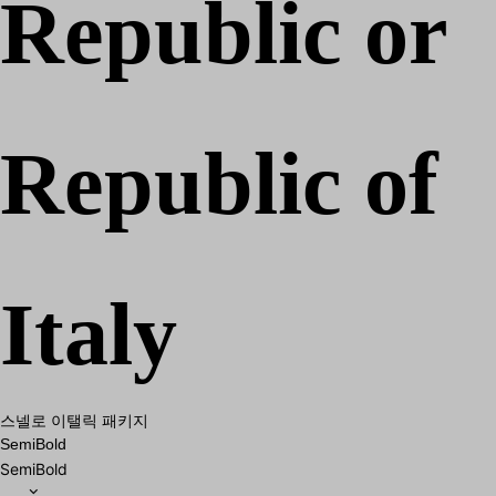
Republic or
Republic of
Italy
스넬로 이탤릭 패키지
SemiBold
SemiBold