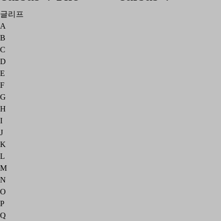
글리프
A
B
C
D
E
F
G
H
I
J
K
L
M
N
O
P
Q