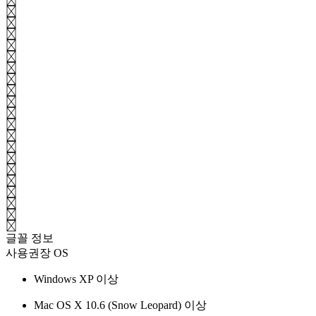
_
+
{
}
|
:
"
<
>
?
₩
-
=
[
]
\
;
'
.
/
글꼴 정보
사용권장 OS
Windows XP 이상
Mac OS X 10.6 (Snow Leopard) 이상