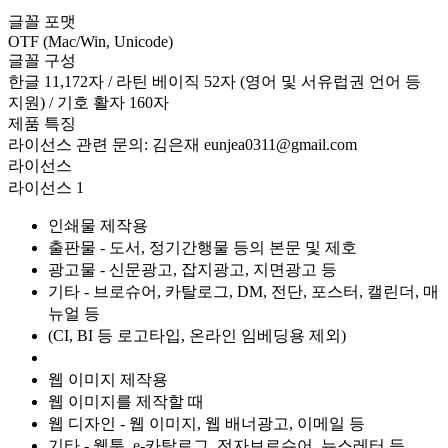
글꼴 포맷
OTF (Mac/Win, Unicode)
글꼴 구성
한글 11,172자 / 라틴 베이직 52자 (영어 및 서유럽권 언어 등
지원) / 기호 활자 160자
제품 특징
라이선스 관련 문의: 김은재 eunjea0311@gmail.com
라이선스
라이선스 1
인쇄물 제작용
출판물 - 도서, 정기간행물 등의 본문 및 제호
광고물 - 신문광고, 잡지광고, 지면광고 등
기타 - 브로슈어, 카탈로그, DM, 전단, 포스터, 캘린더, 매
뉴얼 등
(CI, BI 등 로고타입, 온라인 임베딩용 제외)
웹 이미지 제작용
웹 이미지를 제작할 때
웹 디자인 - 웹 이미지, 웹 배너광고, 이메일 등
기타 - 웹툰, e-카탈로그, 전자브로슈어, 뉴스레터 등