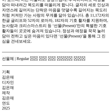
담아 떠내려간 목도리를 떠올리게 합니다. 글자의 세로 인상과
자연스레 길어지는 단락은 마음을 덧댈수록 길어지는 목도리
처럼 커져만 가는 사랑의 무게를 닮아 있습니다. 총 11,172자의
한글 글리프와 52자의 로마자, 182자의 기호 활자를 지원하며,
눈사람과 크리스마스트리 등 ‘선물(Present)’만의 특별한 기호
활자들이 곳곳에 숨겨져 있습니다. 정성과 애정을 꾹꾹 눌러
담아 전하고 싶은 마음이 있다면 ‘선물(Present)’을 통해 그 진
심을 건네보세요.
선물체 | Regular
모진 바람 5월 꽃봉오리 떨구고
기획
김은재
디자인
김은재
제작
김은재
연도
2025