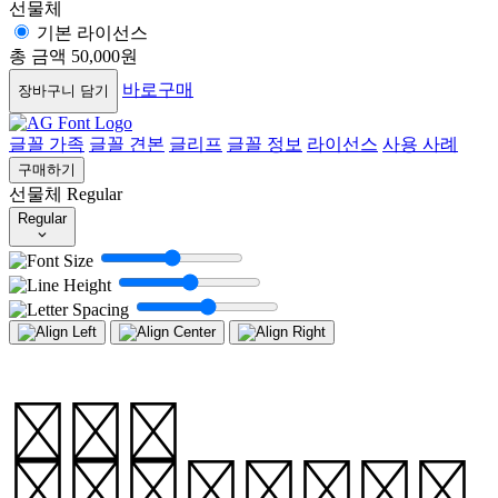
선물체
기본 라이선스
총 금액
50,000원
바로구매
장바구니 담기
글꼴 가족
글꼴 견본
글리프
글꼴 정보
라이선스
사용 사례
구매하기
선물체
Regular
Regular
‘선물
(Present