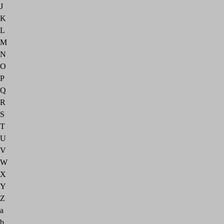
J
K
L
M
N
O
P
Q
R
S
T
U
V
W
X
Y
Z
a
b