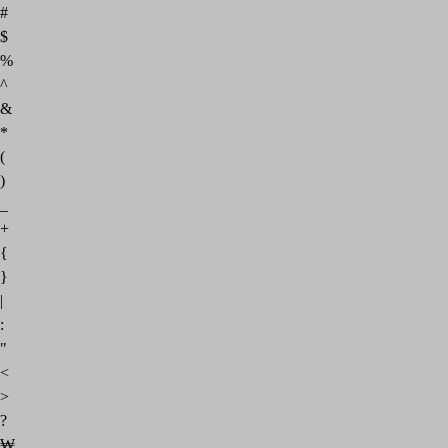
#
$
%
^
&
*
(
)
_
+
{
}
|
:
"
<
>
?
₩