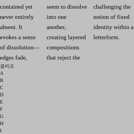
contained yet
seem to dissolve
challenging the
never entirely
into one
notion of fixed
absent. It
another,
identity within a
evokes a sense
creating layered
letterform.
of dissolution—
compositions
edges fade,
that reject the
글리프
A
B
C
D
E
F
G
H
I