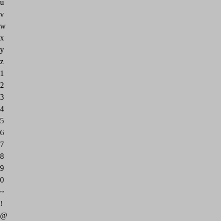
u
v
w
x
y
z
1
2
3
4
5
6
7
8
9
0
~
!
@