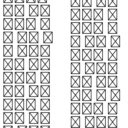
날을 어떻
초를 꽂아
게든지 재
가지고 와
미있게 노
서 불을 켜
는 것은 우
서 나뭇가
리들의 정
지에 매어
신 생활을
달고, 그
몹시 풍부
밑에 둘러
하게 또 행
앉아서 동
복하게 하
화와 동요
는 것입니