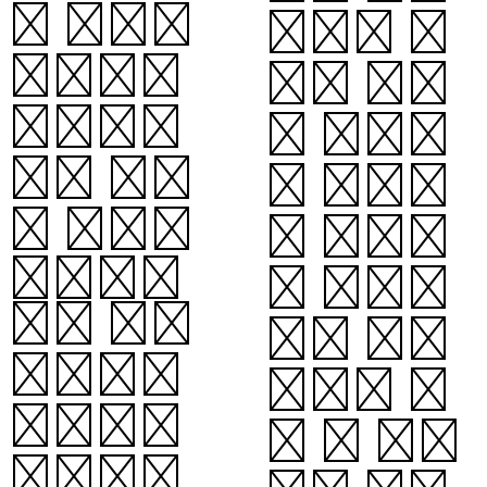
할 때에는
이든지 재
미리미리
주를 다하
준비하여
여 재미있
각각 등을
게 가을날
한 개씩,
의 하룻밤
수박등이
을 즐겁게
든지 마늘
놀고 지냅
등이든지
니다. 좋
마음대로
은 철 가을
만들어서