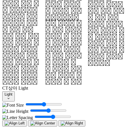
서늘한 달은 다
워싸인 조그마
이’, ‘달맞
시 없습니다.
한 편편한 마당
이’ 혹은 ‘달
음력으로 구월
입니다.(집
과 같이 둥글
보름께쯤 저녁
에서 가까운 곳
게’라 하든지
을 일찍 먹고
은 재미 없습니
혹은 ‘달과 같
나서 자기 집에
다.) 그 조그
이 맑게’라 하
있는 과실을 밤
만 마당에 미리
든지, 자기 마
이든지 배든지
준비여 손바닥
음에 좋다고 생
포도든지 감이
만 하게 좁다랗
각하는 글귀를
든지 조금만 싸
고 손으로 두
씁니다.
가지고 약속한
뼘 만하게 길쭉
시간에 뒷동산
하게 종이를 오
이나, 앞뜰이
려서, 그 종이
CT상아
Light
Light