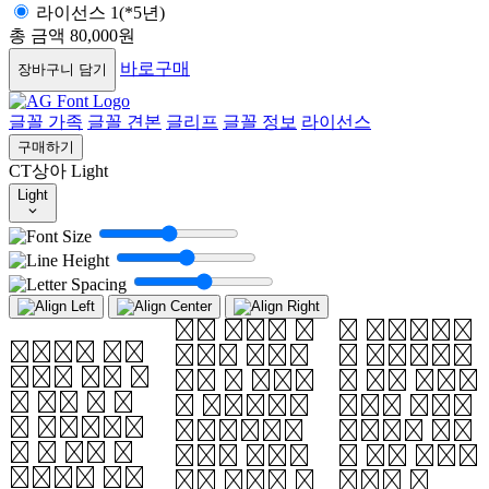
라이선스 1(*5년)
총 금액
80,000원
바로구매
장바구니 담기
글꼴 가족
글꼴 견본
글리프
글꼴 정보
라이선스
구매하기
CT상아
Light
Light
나, 모이자 한
에 울긋불긋하
가을에는 무엇
곳으로 모입니
게 물감칠(잉
보다도 제일 좋
다. 그 자리에
크 칠을 조금씩
은 것이 달 밝
는 단풍나무에
하여도 좋습니
은 것입니다.
에워싸였거나
다.)을 하고
일 년 중에 가
그렇지 않으면
그 위에 먹으로
을달처럼 맑고
다른 무엇에 에
‘가을 놀