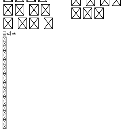
의 큰 복입
춤을 추든
니다.
지 또는 짐
글리프
가
각
간
갈
감
개
거
건
것
게
결
경
계
고
골
곳
과
관
교
구