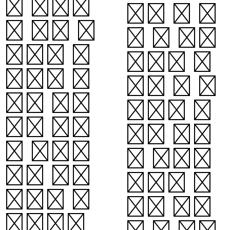
를 차례차
다. 몇 날
례 나와 합
이 못 가서
니다. 또
가을도 저
동화나 동
물고 말 것
요가 아니
이니, 되
라도 요술
도록 즐겁
을 부리든
게 지내십
지, 다른
시오. 그
재주를 부
것이 우리
리든지,