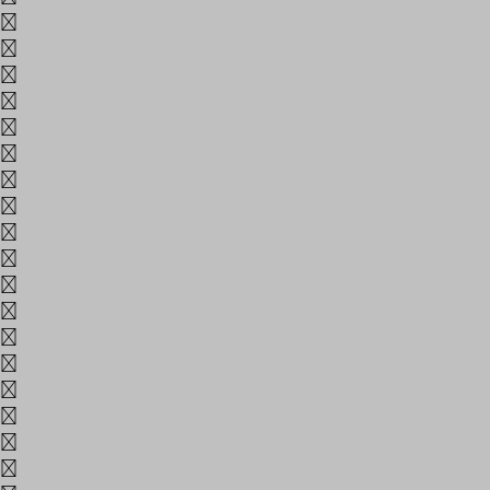
래
려
력
련
로
를
름
리
린
마
만
많
맑
맞
맣
매
맵
머