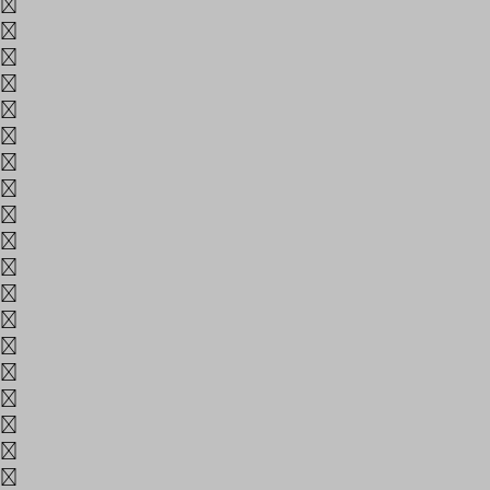
N
O
P
Q
R
S
T
U
V
W
X
Y
Z
a
b
c
d
e
f