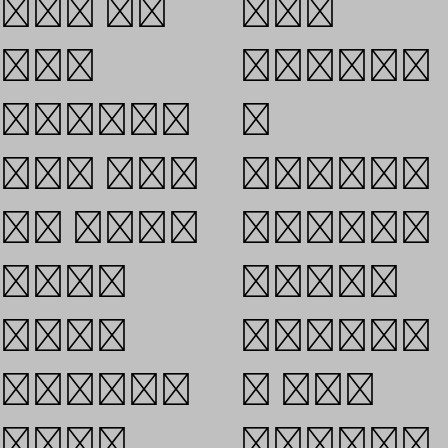
속에서 우리
언론에
모두가
의해수동적으
‘이웃’이란
로
관념과 태도를
전달되기만을
갖기 위해서는
기다리지않고
딱딱하고
적극적으로
공식적인
언론을이용하
인간관계보다
여 대중적
친밀하고
인기를얻으려