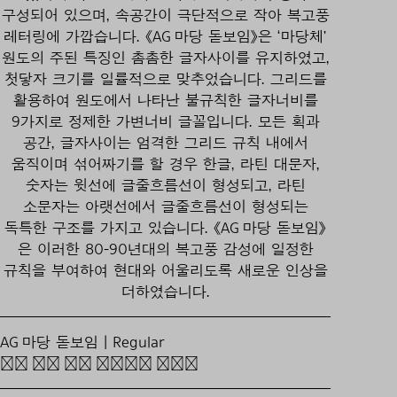
구성되어 있으며, 속공간이 극단적으로 작아 복고풍
레터링에 가깝습니다. 《AG 마당 돋보임》은 ‘마당체’
원도의 주된 특징인 촘촘한 글자사이를 유지하였고,
첫닿자 크기를 일률적으로 맞추었습니다. 그리드를
활용하여 원도에서 나타난 불규칙한 글자너비를
9가지로 정제한 가변너비 글꼴입니다. 모든 획과
공간, 글자사이는 엄격한 그리드 규칙 내에서
움직이며 섞어짜기를 할 경우 한글, 라틴 대문자,
숫자는 윗선에 글줄흐름선이 형성되고, 라틴
소문자는 아랫선에서 글줄흐름선이 형성되는
독특한 구조를 가지고 있습니다. 《AG 마당 돋보임》
은 이러한 80-90년대의 복고풍 감성에 일정한
규칙을 부여하여 현대와 어울리도록 새로운 인상을
더하였습니다.
AG 마당 돋보임 | Regular
모진 바람 5월 꽃봉오리 떨구고