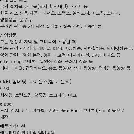
옥외 설치물, 광고물(표지판, 안내판) 패키지 등
한글 자소 활용 제품 - 티셔츠, 스탬프, 열쇠고리, 머그잔, 스티커,
생활용품, 문구류
온라인 판매용 2차 제작 결과물 - 웹용 스킨, 메뉴바 등
7. 영상물
모든 영상의 자막 및 그래픽에 사용될 때
방송 관련 - 지상파, 케이블, DMB, 위성방송, 지하철방송, 인터넷방송 등
영화 관련 - 영화 본편, 영화 예고편, 애니메이션, DVD, 비디오 등
e-Learning 콘텐츠 - 동영상 강좌, 플래시 강좌 등
기타 - TV-CF, 뮤직비디오, 홍보 동영상, 전시 동영상, 온라인 동영상 등
CI/BI, 임베딩 라이선스(별도 문의)
CI/BI
회사명, 브랜드명, 상품명, 로고타입, 마크
e-Book
도서, 잡지, 신문, 만화책, 보고서 등 e-Book 콘텐츠 (e-pub) 등으로
제작
애플리케이션
애플리케이션 UI 및 임베딩용