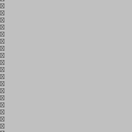
삶
삼
상
새
생
A
B
C
D
E
F
G
H
I
J
K
L
M