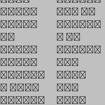
비공식적인
한다. 역대
인간관계가
대통령들이기
더욱
자 회견
필요하다.
방식을통해서
20세기에
그들의
들어민주주의
언론관,
가 발달하자
그들과
대통령의기자
국민과의