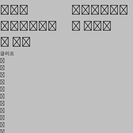
회견이
관계를재조명
제도화되었다
해 보자.
. 국가
글리프
가
각
간
갈
감
개
거
건
것
게
결