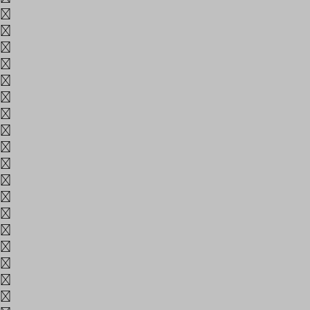
경
계
고
골
곳
과
관
교
구
국
군
궈
권
규
균
기
까
깔