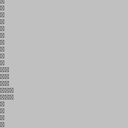
ŀ
Ł
ł
ŉ
Ŋ
ŋ
Œ
œ
Ŧ
ŧ
ff
fi
fl
ffi
ffl
1
2
3
4