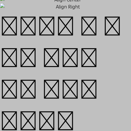
맥아더, 그 두
개의 얼굴‒
모든 역사의
영웅들은