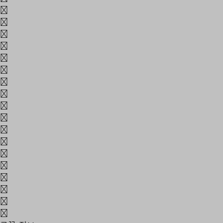
{
}
|
:
"
<
>
?
₩
-
=
[
]
\
;
'
.
/