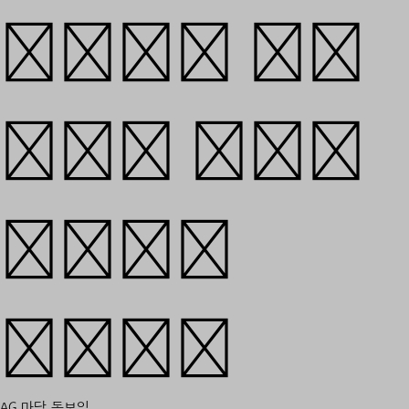
프리즘을 통해
굴절된 영웅의
사람됨을
읽는다.
AG 마당 돋보임