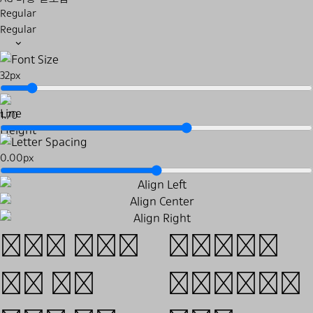
Regular
Regular
32px
1.70
0.00px
오늘날 복잡한
지도자들은
도시 생활
자신의활동이