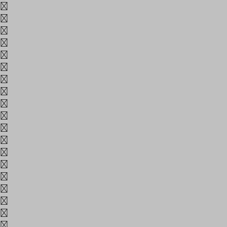
방
배
법
벨
변
별
병
보
부
분
불
불
빛
빠
빨
뺄
뽀
사
산