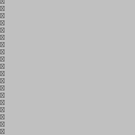
께
꽈
꽨
꾸
끄
끊
나
난
남
내
너
넣
네
넷
년
노
녹
놓
는