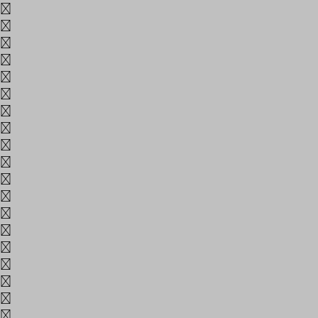
늘
능
닒
다
단
당
대
도
동
된
두
뒷
들
따
때
또
라
란
람