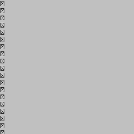
g
h
i
j
k
l
m
n
o
p
q
r
s
t
u
v
w
x
y