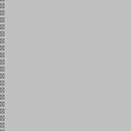
z
Æ
Ð
Ø
Þ
ß
æ
ð
ø
þ
đ
Ħ
ħ
ı
Ĳ
ĳ
ĸ
Ŀ