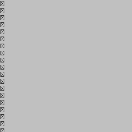
5
6
7
8
9
0
~
!
@
#
$
%
^
&
*
(
)
_
+