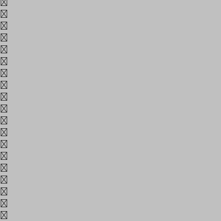
멋
메
멕
며
명
몇
모
몫
무
문
물
묽
미
민
및
밑
바
반
밝