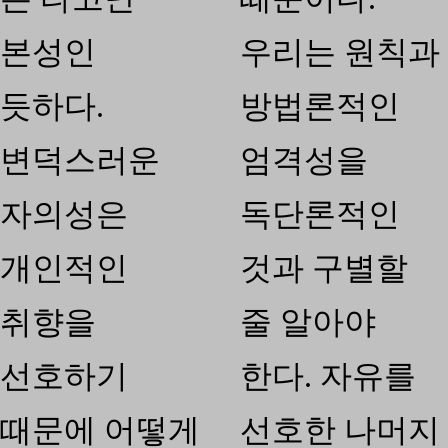
본성인
우리는 원칙과
듯하다.
방법론적인
변덕스러운
엄격성을
자의성은
독단론적인
개인적인
것과 구별할
취향을
줄 알아야
선호하기
한다. 자유를
때문에 어떻게
선호한 나머지