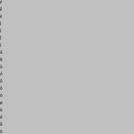
é
ê
ë
ì
í
î
ï
ð
ñ
ò
ó
ô
õ
ö
ø
ù
ú
û
ü