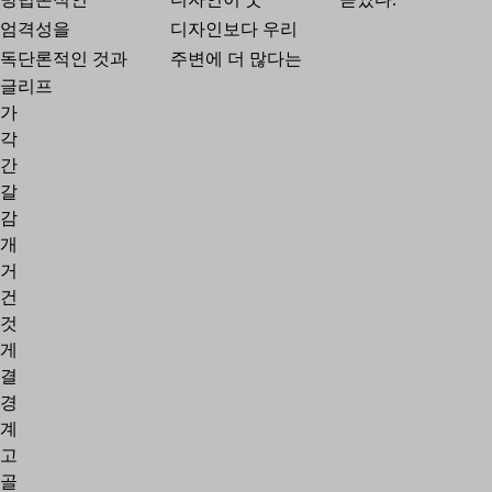
엄격성을
디자인보다 우리
독단론적인 것과
주변에 더 많다는
글리프
가
각
간
갈
감
개
거
건
것
게
결
경
계
고
골