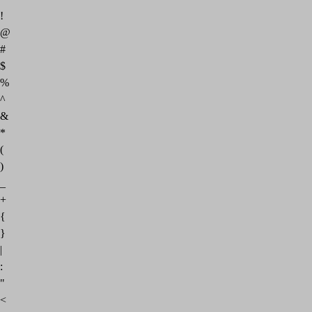
!
@
#
$
%
^
&
*
(
)
_
+
{
}
|
:
"
<