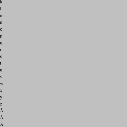
k
l
m
n
o
p
q
r
s
t
u
v
w
x
y
z
À
Á
Â