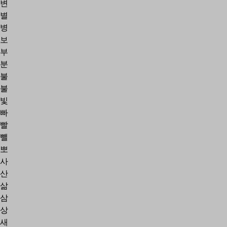
변
별
병
보
부
분
불
불
빛
빠
빨
뺄
뽀
사
산
삶
삼
상
새