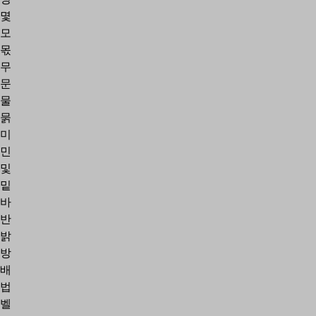
몇
모
몫
무
문
물
묽
미
민
및
밑
바
반
밝
방
배
법
벨