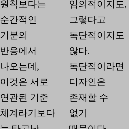
원칙보다는
임의적이지도,
순간적인
그렇다고
기분의
독단적이지도
반응에서
않다.
나오는데,
독단적이라면
이것은 서로
디자인은
연관된 기준
존재할 수
체계라기보다
없기
는 타고난
때문이다.