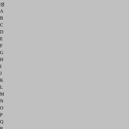
생
A
B
C
D
E
F
G
H
I
J
K
L
M
N
O
P
Q
R