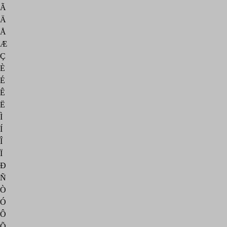
Ã
Ä
Å
Æ
Ç
È
É
Ê
Ë
Ì
Í
Î
Ï
Ð
Ñ
Ò
Ó
Ô
Õ