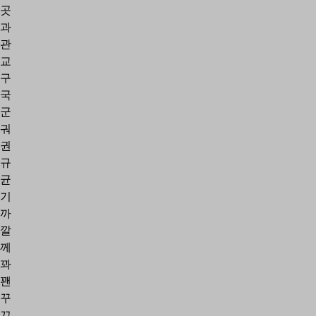
곳
과
관
교
구
국
군
궈
권
규
균
기
까
깔
께
꽈
꽨
꾸
끄