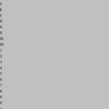
ý
þ
ÿ
ff
fi
fl
ffi
ffl
1
2
3
4
5
6
7
8
9
0
~