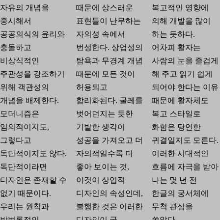
자유의 개념을
때문에 상스러운
복고적인 영향에
중시해서
표현들이 난무하는
의해 개발을 많이
공공의식의 윤리와
자의성 속에서
하는 듯하다.
충돌하고
번성한다. 상업성의
어차피 활자는
비상식적인
탐욕과 무경계 개념
사람의 눈을 즐겁게
주관성을 강조하기
때문에 모든 것이
해 주고 읽기 쉽게
위해 객관성의
허용되고
되어야 한다는 이유
개념을 배제한다.
합리화된다. 굴레를
때문에 활자체도
모더니즘은
벗어던지는 듯한
복고 스타일로
임의적이지도,
기발한 생각이
화함은 당연한
그렇다고
성공을 가져오고 더
귀결일지도 모른다.
독단적이지도 않다.
자의적일수록 더
이러한 시대적인
독단적이라면
좋아 보이는 것,
흐름에 자극을 받아
디자인은 존재할 수
이것이 상업적
나는 몇 년 전
없기 때문이다.
디자인의 속성인데,
한글의 궁서체에
우리는 원칙과
불행한 것은 이러한
무척 관심을
방법론적인
디자인이 굿
쏟았다.