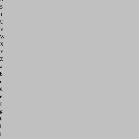
S
T
U
V
W
X
Y
Z
a
b
c
d
e
f
g
h
i
j