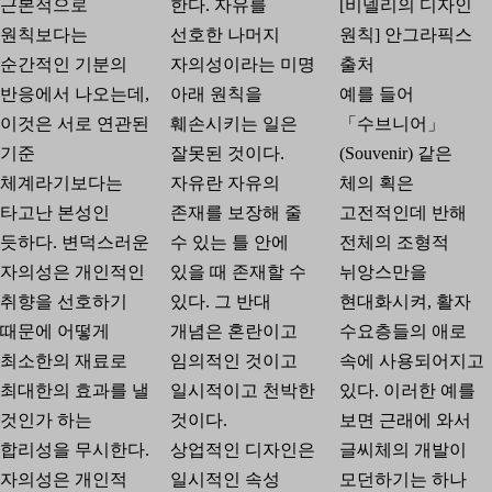
근본적으로
한다. 자유를
[비넬리의 디자인
원칙보다는
선호한 나머지
원칙] 안그라픽스
순간적인 기분의
자의성이라는 미명
출처
반응에서 나오는데,
아래 원칙을
예를 들어
이것은 서로 연관된
훼손시키는 일은
「수브니어」
기준
잘못된 것이다.
(Souvenir) 같은
체계라기보다는
자유란 자유의
체의 획은
타고난 본성인
존재를 보장해 줄
고전적인데 반해
듯하다. 변덕스러운
수 있는 틀 안에
전체의 조형적
자의성은 개인적인
있을 때 존재할 수
뉘앙스만을
취향을 선호하기
있다. 그 반대
현대화시켜, 활자
때문에 어떻게
개념은 혼란이고
수요층들의 애로
최소한의 재료로
임의적인 것이고
속에 사용되어지고
최대한의 효과를 낼
일시적이고 천박한
있다. 이러한 예를
것인가 하는
것이다.
보면 근래에 와서
합리성을 무시한다.
상업적인 디자인은
글씨체의 개발이
자의성은 개인적
일시적인 속성
모던하기는 하나