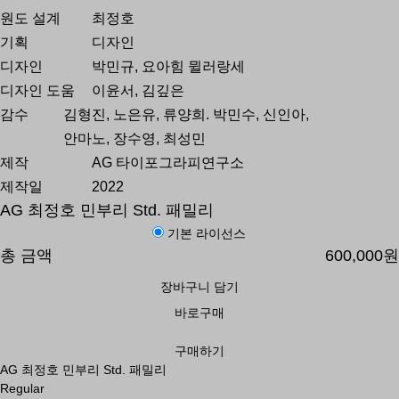
원도 설계
최정호
기획
디자인
디자인
박민규, 요아힘 뮐러랑세
디자인 도움
이윤서, 김깊은
감수
김형진, 노은유, 류양희. 박민수, 신인아,
안마노, 장수영, 최성민
제작
AG 타이포그라피연구소
제작일
2022
AG 최정호 민부리 Std. 패밀리
기본 라이선스
총 금액
600,000원
장바구니 담기
바로구매
구매하기
AG 최정호 민부리 Std. 패밀리
Regular