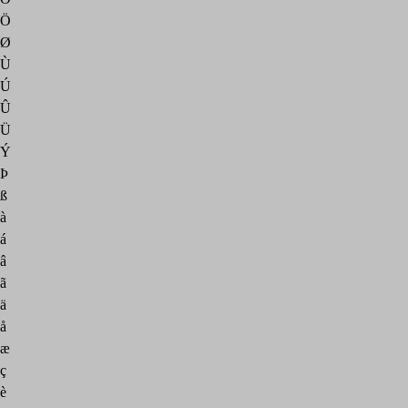
Ö
Ø
Ù
Ú
Û
Ü
Ý
Þ
ß
à
á
â
ã
ä
å
æ
ç
è