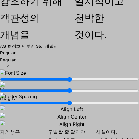
강조하기 위해
일시적이고
객관성의
천박한
개념을
것이다.
AG 최정호 민부리 Std. 패밀리
Regular
Regular
자의성은
구별할 줄 알아야
사실이다.