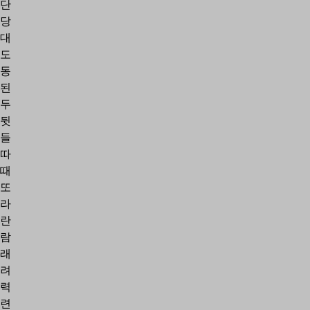
단
당
대
도
동
된
두
뒷
들
따
때
또
라
란
람
래
려
력
련