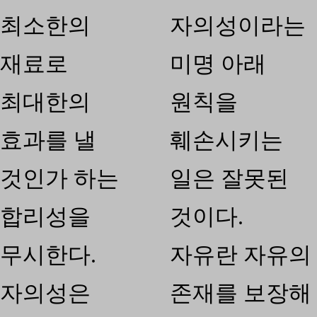
최소한의
자의성이라는
재료로
미명 아래
최대한의
원칙을
효과를 낼
훼손시키는
것인가 하는
일은 잘못된
합리성을
것이다.
무시한다.
자유란 자유의
자의성은
존재를 보장해