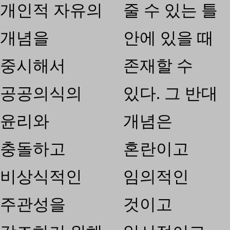
개인적 자유의
줄 수 있는 틀
개념을
안에 있을 때
중시해서
존재할 수
공공의식의
있다. 그 반대
윤리와
개념은
충돌하고
혼란이고
비상식적인
임의적인
주관성을
것이고