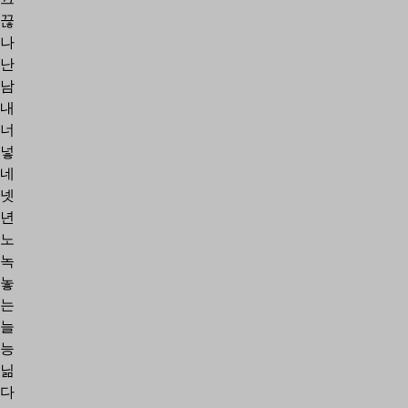
끊
나
난
남
내
너
넣
네
넷
년
노
녹
놓
는
늘
능
닒
다