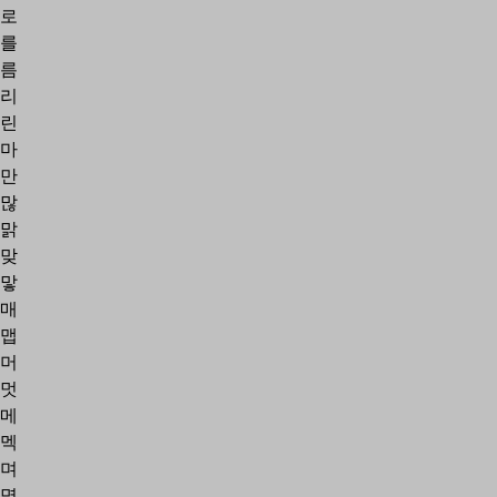
로
를
름
리
린
마
만
많
맑
맞
맣
매
맵
머
멋
메
멕
며
명