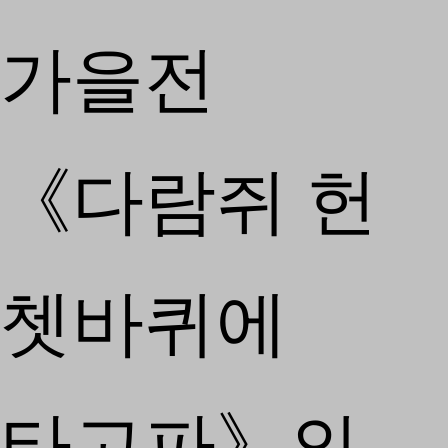
가을전
《다람쥐 헌
쳇바퀴에
타고파》의