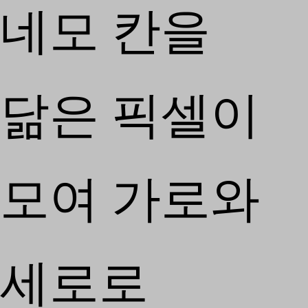
네모 칸을
닮은 픽셀이
모여 가로와
세로로