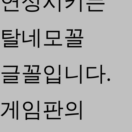
연상시키는
탈네모꼴
글꼴입니다.
게임판의