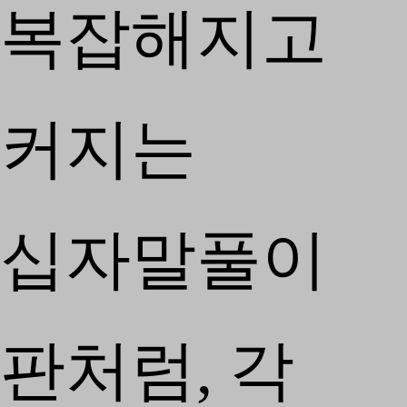
복잡해지고
커지는
십자말풀이
판처럼, 각