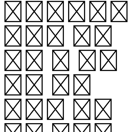
한글꼴연구회
가을전 《다
람쥐 헌 쳇바
퀴에 타고
파》의 일환