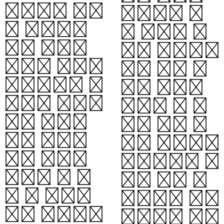
번’처럼 문제
자동으로 알
와 짝지어져
수 있어, 힌
어느 단어를
트가 애매하더
채워야 하는지
라도 교차 관
알려준다. 풀
계를 이용해
이자는 주어진
추리할 수 있
가로 힌트와
다. 모든 흰
세로 힌트를
칸이 채워지고
보고 정답을
가로·세로 단
추리해 한 칸
어가 모두 논
에 한 글자씩
리적으로 맞아
적어 넣는다.
떨어지면 퍼즐