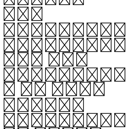
and
intersect
horizonta
lly and
verticall
y to form
letter
component