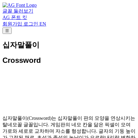
글꼴 둘러보기
AG 폰트 킷
회원가입
로그인
EN
십자말풀이
Crossword
십자말풀이(Crossword)는 십자말풀이 판의 모양을 연상시키는
탈네모꼴 글꼴입니다. 게임판의 네모 칸을 닮은 픽셀이 모여
가로와 세로로 교차하며 자소를 형성합니다. 글자의 기둥 높이
가 고정된 채로, 초성과 종성의 높낮이가 오르락내리락 변화하