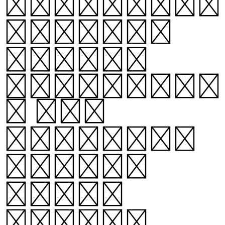
crossword
puzzle.
Pixels
resemblin
g the
puzzle’s
square
cells
gather