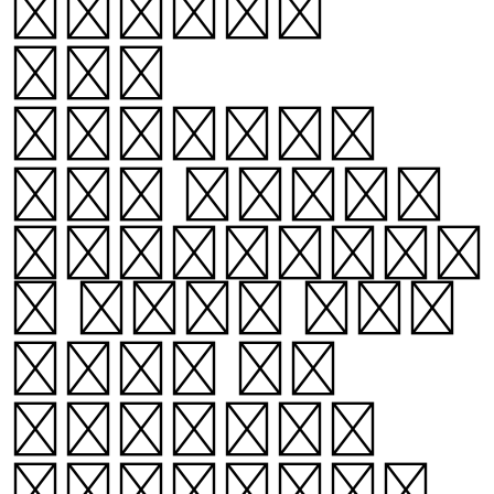
fixed,
the
initial
and final
consonant
s rise and
fall in
height,
creating