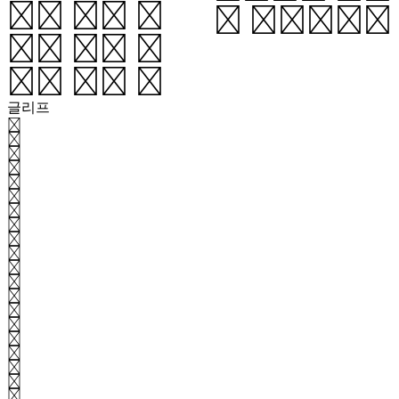
이때 가로 단
이 완성된다.
어와 세로 단
어는 특정 칸
글리프
가
각
간
갈
감
개
거
건
것
게
결
경
계
고
골
곳
과
관
교
구