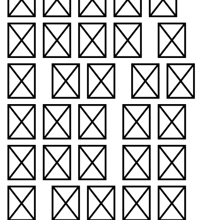
게임판의 네
모 칸을 닮은
픽셀이 모여
가로와 세로
로 교차하며