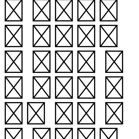
는 십자말풀
이 판처럼,
각 자음은 한
글 가획의 원
리를 따라 획
이 더해질수