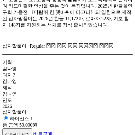
며 리드미컬한 인상을 주는 것이 특징입니다. 2025년 한글꼴연
구회 가을전 《다람쥐 헌 쳇바퀴에 타고파》의 일환으로 제작
된 십자말풀이는 2026년 한글 11,172자, 로마자 52자, 기호 활
자 148자를 지원하는 서체로 정식 출시되었습니다.
십자말풀이 | Regular
모진 바람 5월 꽃봉오리 떨구고
기획
김나영
디자인
김나영
제작
김나영
연도
2026
십자말풀이
라이선스 1
총 금액
50,000원
바로구매
장바구니 담기