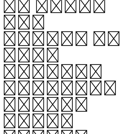
s. While
the
height of
each
vowel’s
vertical
stroke
stays