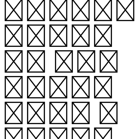
word)는
십자말풀이
판의 모양을
연상시키는
탈네모꼴 글
꼴입니다.