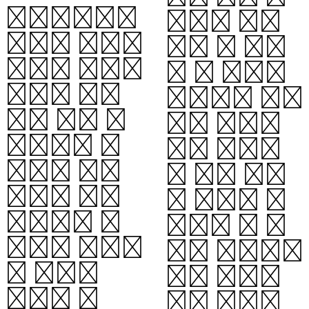
십자말풀이는
차하기 때문
가로와 세로로
에, 그 칸에
교차된 빈칸에
는 두 단어에
단어를 채워
공통으로 들어
넣는 낱말 퍼
가는 글자를
즐이다. 각
써야 한다.
칸에는 작은
즉 한쪽 단어
번호가 붙어
의 정답이 확
있는데, 이
실하면 그 글
번호는 ‘가로
자가 교차하는
몇 번’,
다른 단어의
‘세로 몇
일부 글자를