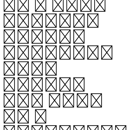
is a non-
squared
Hangul
typeface
that
evokes
the grid
of a