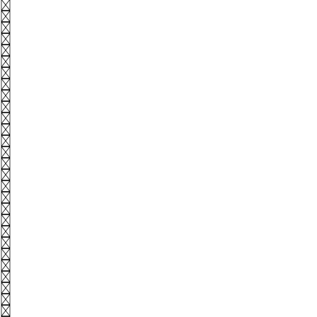
@
#
$
%
^
&
*
(
)
_
+
{
}
|
:
"
<
>
?
₩
-
=
[
]
\
;
'
.