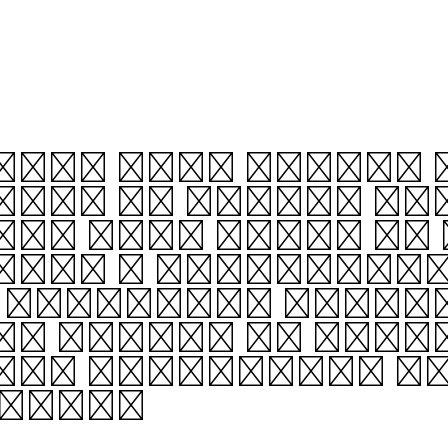
her, fire passes 
ape. At first, it
ut over time, it 
like a well-desi
d properly, balan
e center of gravi
and eventually t
erent.