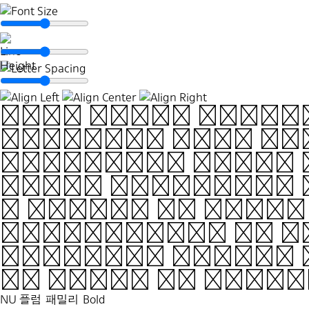
Clay comes toget
ceramics take sh
shapeless clay, b
solid form—just 
a letter to stan
everything. If th
wobbles, tilts, 
NU Plumb is diff
NU 플럼 패밀리
Bold