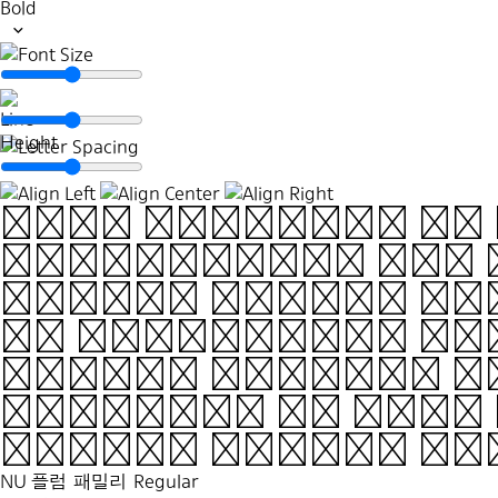
Bold
This typeface is
proportions and 
letter stands fi
or precarious a
forms. Letters l
struggle to stay
clever design ch
NU 플럼 패밀리
Regular