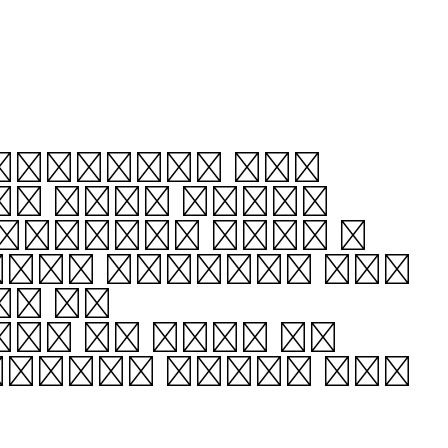
through, and
’s just soft,
settles into a
gned letter. For
ce is
ty is off, it
opples over. But