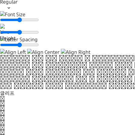
Regular
Think of it like a well-b
sense of presence and 
vase. It doesn’t just sit
It’s not just about look
owns its space. NU Plumb 
it’s about standing str
same. Whether on a screen
it holds its ground, givi
글리프
A
B
C
D
E
F
G
H