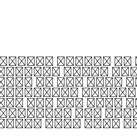
 solid. Thanks to
weighty lower st
rmly on its own. 
ngles—just stron
ike “T” and “V,” 
 upright, are rei
oices that keep t