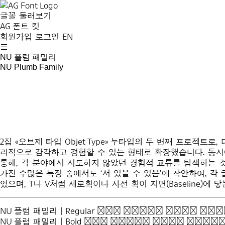
글꼴 둘러보기
AG 폰트 킷
회원가입
로그인
EN
NU 플럼 패밀리
NU Plumb Family
2집 «오브제 타입 Objet Type» 누타입의 두 번째 프로젝
리적으로 감각하고 경험할 수 있는 형태로 확장했습니다. 동시에
통해, 각 분야에서 시도하지 않았던 경험적 교류를 탐색하는 것이
가진 수많은 특징 중에서도 ‘서 있을 수 있음’에 착안하여, 
였으며, T나 V처럼 세로획이나 사선 획이 지면(Baseline
NU 플럼 패밀리 | Regular
The harsh wind kno
NU 플럼 패밀리 | Bold
The harsh wind knock