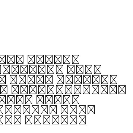
 its stable
ructure, each
No shaky strokes
g, well-grounded
which often
nforced with
hem steady.