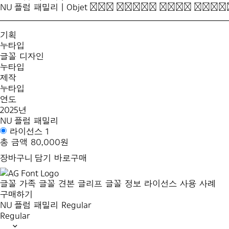
NU 플럼 패밀리 | Objet
The harsh wind knoc
기획
누타입
글꼴 디자인
누타입
제작
누타입
연도
2025년
NU 플럼 패밀리
라이선스 1
총 금액
80,000원
장바구니 담기
바로구매
글꼴 가족
글꼴 견본
글리프
글꼴 정보
라이선스
사용 사례
구매하기
NU 플럼 패밀리
Regular
Regular