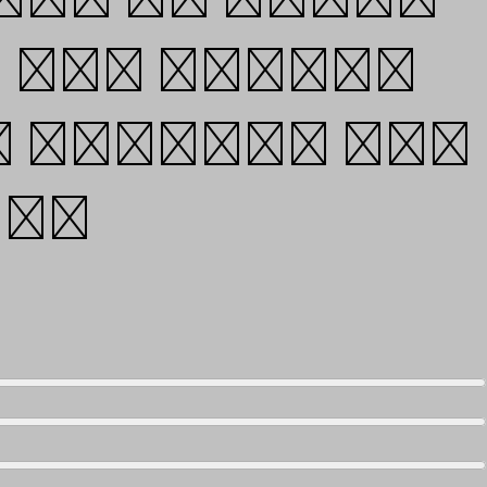
 and visual
e through the
ign