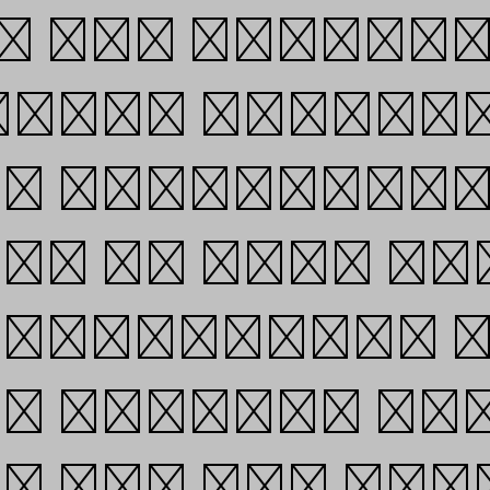
 the passion 
rough typefac
nd experimen
d, we will co
 processes, 
nd graphic t
e our new fam