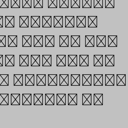
 type design
Of course,
g, and we are
g our way in
ly passionate
 family. We