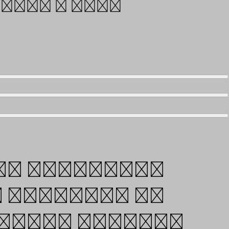
 name a few.
ry different
 achieved by
 these sources