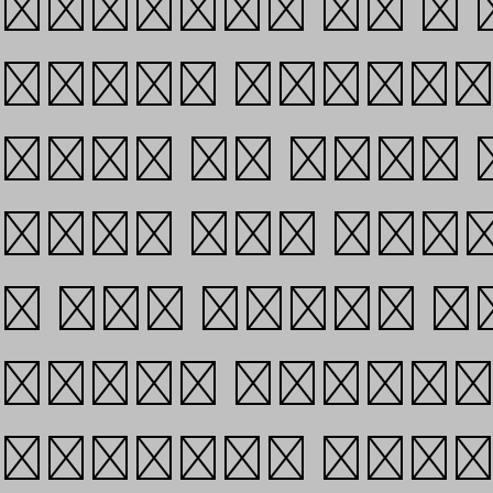
glimpse of a
fully embrac
this is just
just two exp
a new world 
about creati
believe that