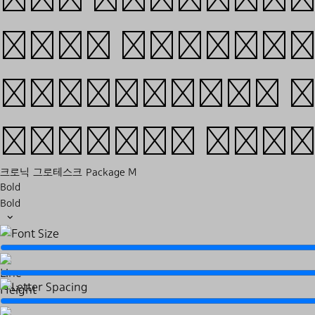
into interfa
universes. Y
project her
크로닉 그로테스크 Package M
Bold
Bold