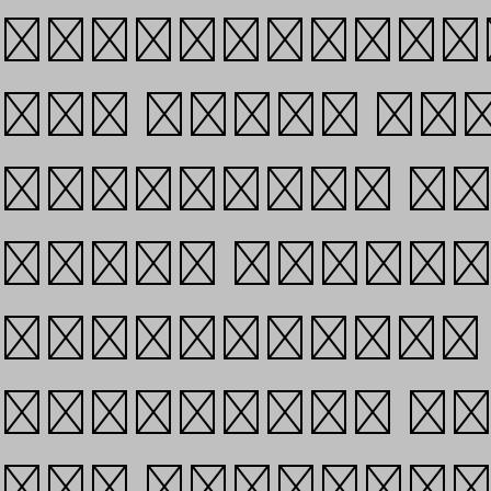
demonstrates
our work, th
progress, a
Going forwar
prototyping
languages a
and transpos