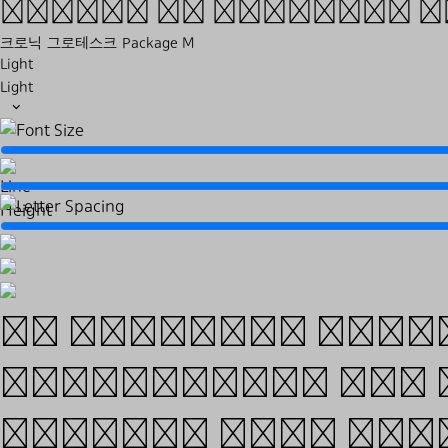
fonts. In addition t
크로닉 그로테스크 Package M
Light
Light
We conceive type
approaches. Our 
digging into his