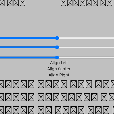
o the
Polish to
faces with two ve
first approach is
tory. We then mix