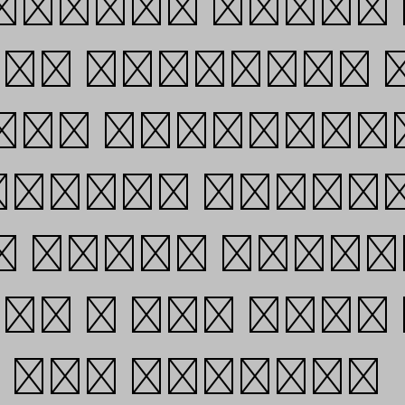
 future where
es digital. 
 the beginnin
lorers findin
of type, deep
ng a new type
 our website