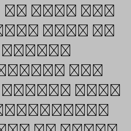
we have for
es, work in
tation.
ntinue our
explore more
erritories,
ily of fonts