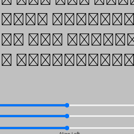
ces, layouts
ou can brows
e: lo-ol.des