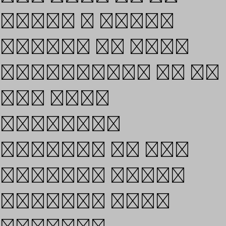
bring a broad
aspect to what
typography is in
the 21st
century.
Indeed, as the
digital world
becomes more