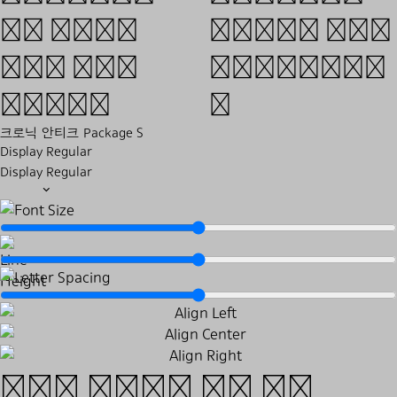
we have
here: lo-
for our
ol.desig
work,
n
크로닉 안티크 Package S
Display Regular
Display Regular
Our goal is to