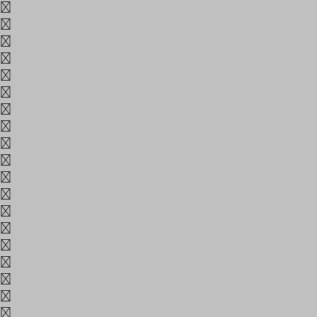
h
i
j
k
l
m
n
o
p
q
r
s
t
u
v
w
x
y
z