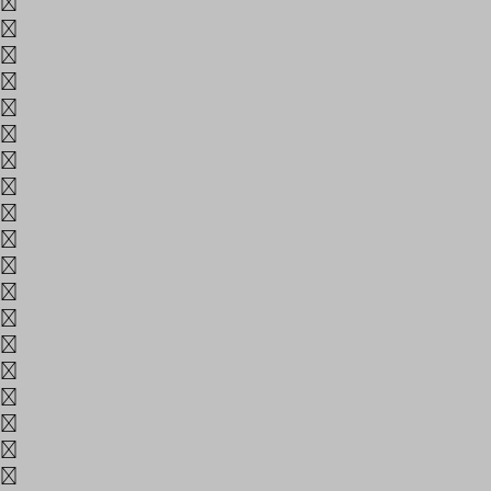
O
P
Q
R
S
T
U
V
W
X
Y
Z
a
b
c
d
e
f
g