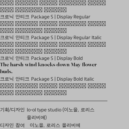
The harsh wind knocks down
May flower buds.
크로닉 안티크 Package S | Display Regular
The harsh wind knocks down
May flower buds.
크로닉 안티크 Package S | Display Regular Italic
The harsh wind knocks down
May flower buds.
크로닉 안티크 Package S | Display Bold
The harsh wind knocks down May flower
buds.
크로닉 안티크 Package S | Display Bold Italic
The harsh wind knocks down
May flower buds.
기획/디자인
lo-ol type studio (이노을, 로리스
올리비에)
디자인 참여
이노을, 로리스 올리비에