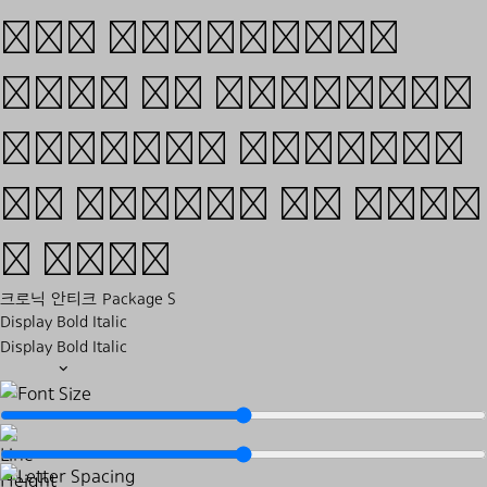
for languages
such as English,
French, Spanish
or Polish to name
a few.
크로닉 안티크 Package S
Display Bold Italic
Display Bold Italic