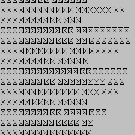
typefaces and fonts. In
addition to the
experience of designing
typefaces and to partner
with clients to create
brands, we have a
multicultural approach
focused on Hangeul, the
Korean script, and the
Latin one, which
alphabet is used for
languages such as
English, French,