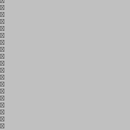
*
(
)
_
+
{
}
|
:
"
<
>
?
₩
-
=
[
]
\