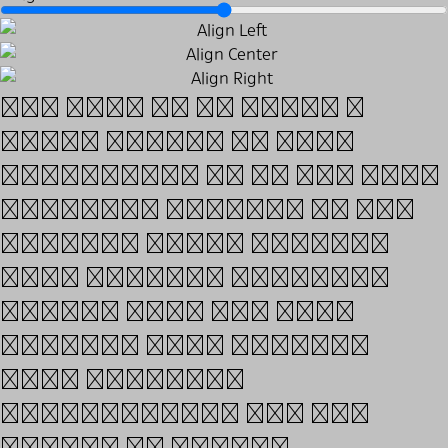
Our goal is to bring a
broad aspect to what
typography is in the 21st
century. Indeed, as the
digital world becomes
more mobile, branding
passes more and more
through type design.
This includes
specifically the all
aspect of custom