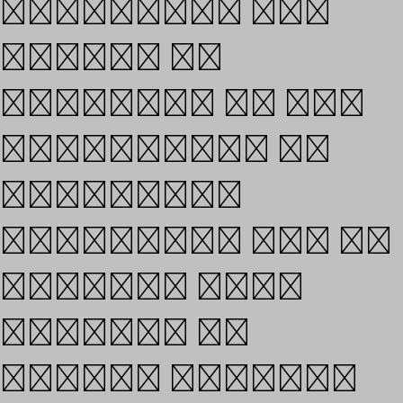
typefaces and
fonts. In
addition to the
experience of
designing
typefaces and to
partner with
clients to
create brands,