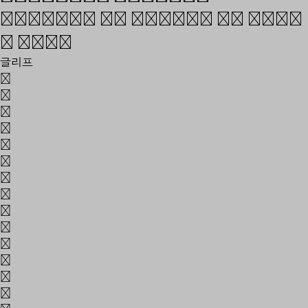
Spanish or Polish to name
a few.
글리프
A
B
C
D
E
F
G
H
I
J
K
L
M
N