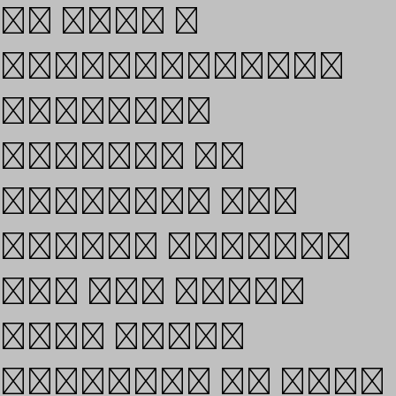
we have a
multicultural
approach
focused on
Hangeul, the
Korean script,
and the Latin
one, which
alphabet is used