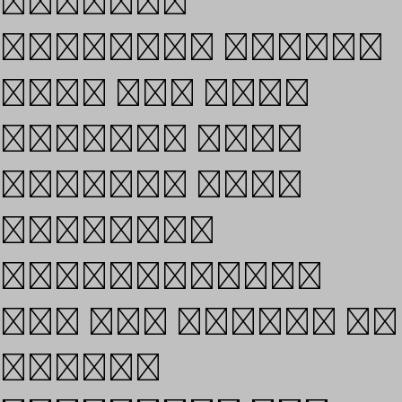
mobile,
branding passes
more and more
through type
design. This
includes
specifically
the all aspect of
custom