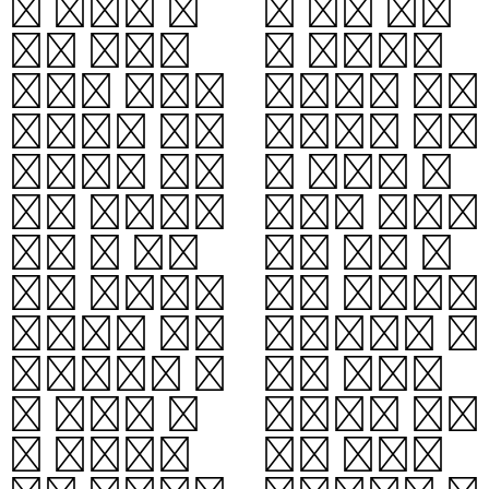
흑 물질이 충
지 않는 것처
분히 있다면
럼 보인다.
우주는 팽창을
블랙홀은 빛을
멈추거나 역행
반사하지 않기
(최후에 대붕
에 이상적 흑
괴로 이끄는)
체처럼 행동한
하게 될 수도
다. 또한 휘
있을 것이다.
어진 시공간의
실제로는 우주
양자장론에 따
의팽창이나 수
르면 사건의
축 여부는 암
지평선은 블랙
흑 물질과는
홀의 질량에