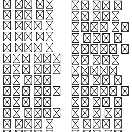
는 일반 물질
다. 어떤 물
의 양은 이러
체가 사건의
한 팽창을 멈
지평선을 넘어
출 만한 충분
갈 경우, 그
한 중력이 없
물체에게는 파
으며, 그래서
멸적 영향이
그러한 팽창은
가해지겠지
암흑 물질이
만, 바깥 관
없다면 영원히
찰자에게는 속
계속될 것이
도가 점점 느
다. 이론적으
려져 그 경계
로 우주에 암
에 영원히 닿