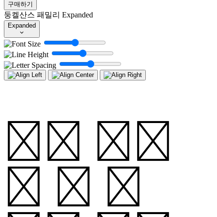
구매하기
둥켈산스 패밀리
Expanded
Expanded
별의 분광
형 및 밝