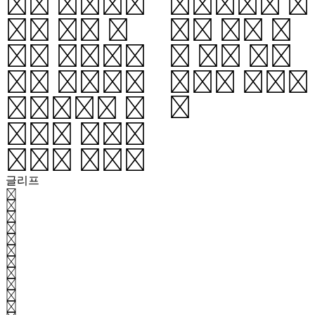
다른 암흑에너
반비례하는 온
지에 의해 결
도를 가진 흑
정될 것이라는
체 같은 스펙
것이 일반적인
트럼의 열복사
를
생각이다. 블
랙홀은 항성이
진화의 최종단
글리프
가
각
간
갈
감
개
거
건
것
게
결