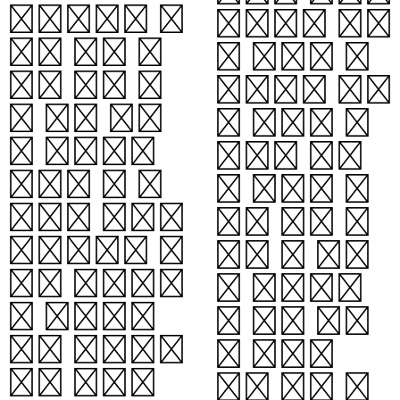
암흑물질의 존
수축되어 생성
재에 대한 의
된 것으로 추
문은 지구 위
측되는, 강력
에 있는 인간
한 밀도와 중
의 존재와는
력으로 입자
무관한 듯 보
나 전자기 복
인다. 그러나
사, 빛을 포
암흑물질이 실
함한 그 무엇
제로 존재하느
도 빠져나올
냐 않느냐는
수 없는 시공
현대 우주론의
간 영역이
최종 운명을
다. 일반 상