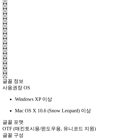
|
:
"
<
>
?
₩
-
=
[
]
\
;
'
.
/
글꼴 정보
사용권장 OS
Windows XP 이상
Mac OS X 10.6 (Snow Leopard) 이상
글꼴 포맷
OTF (매킨토시용/윈도우용, 유니코드 지원)
글꼴 구성