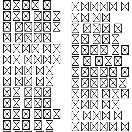
결정지을 수
대성이론은 충
있다. 우리는
분히 밀집
먼 천제들로부
된 질량이 시
터 멀어지는
공을 뒤틀어
은하에서 오는
블랙홀을 형성
빛의 적색편이
할 수 있음을
를 통해 우주
예측한다. 블
가 현재 팽창
랙홀로부터의
하고 있음을
탈출이 불가능
알고 있다.
해지는 경계
우리가 빛으로
를 사건의 지
관찰할 수 있
평선이라고 한