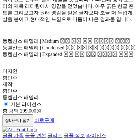
터의 제목 레터링에서 영감을 얻었습니다. 아주 굵은 한글 폰
트를 그려보고자 원래 영감을 받은 글자보다 조금 더 두껍게
살을 붙이고 현대적인 느낌으로 다듬어 나온 결과물 입니다.
둥켈산스 패밀리 | Medium
모진 바람 5월 꽃봉오리 떨구고
둥켈산스 패밀리 | Condensed
모진 바람 5월 꽃봉오리 떨구고
둥켈산스 패밀리 | Expanded
모진 바람 5월 꽃봉오리 떨구고
디자인
함민주
제작
함민주
둥켈산스 패밀리
기본 라이선스
총 금액
299,000원
바로구매
장바구니 담기
글꼴 가족
글꼴 견본
글리프
글꼴 정보
라이선스