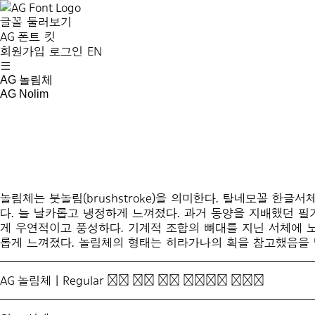
글꼴 둘러보기
AG 폰트 킷
회원가입
로그인
EN
AG 놀림체
AG Nolim
놀림체는 붓놀림(brushstroke)을 의미한다. 탈네모꼴 
다. 늘 날카롭고 냉정하게 느껴졌다. 과거 동양을 지배했던 필
게 우연적이고 풍성하다. 기계적 조합의 뼈대를 지닌 서체에 
롭게 느껴졌다. 놀림체의 형태는 히라가나의 획을 참고했음을 
AG 놀림체 | Regular
모진 바람 5월 꽃봉오리 떨구고