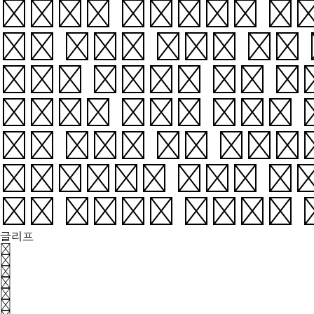
다”라고 말했다면, ‘나
해야 한다. 그들은 이런
른다. 일본에는 이런 속
모름지기 사람은 기무를 
무와 성격이 다른 의무다
인류학자들이 각국의 문화
가장 흥미로운 개념이며 
글리프
가
각
간
갈
감
개