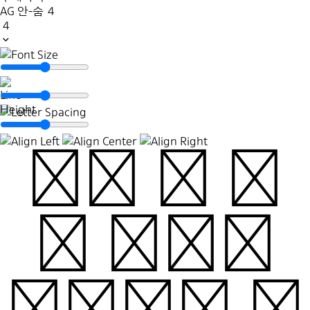
AG 안-숨
4
4
파란 봄 하
늘 위에는
뭉게뭉게 구