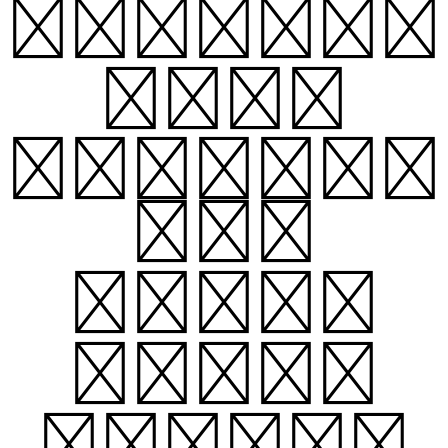
Spring,
when
everyth
ing
comes
alive
again,