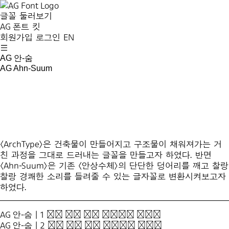
글꼴 둘러보기
AG 폰트 킷
회원가입
로그인
EN
AG 안-숨
AG Ahn-Suum
〈ArchType〉은 건축물이 만들어지고 구조물이 채워져가는 거
친 과정을 그대로 드러내는 글꼴을 만들고자 하였다. 반면
〈Ahn-Suum〉은 기존 〈안상수체〉의 단단한 덩어리를 깨고 찰랑
찰랑 경쾌한 소리를 들려줄 수 있는 글자꼴로 변환시켜보고자
하였다.
AG 안-숨 | 1
모진 바람 5월 꽃봉오리 떨구고
AG 안-숨 | 2
모진 바람 5월 꽃봉오리 떨구고