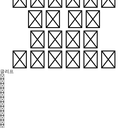
is in
full
swing.
글리프
가
각
간
갈
감
개
거
건
것
게
결
경