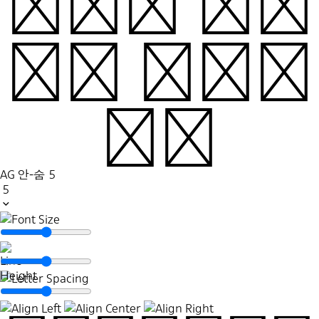
긋방긋 웃음
꽃이 만발했
다.
AG 안-숨
5
5