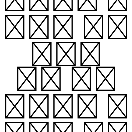
름꽃이 피어
나고,
우리 아기
얼굴에는 방