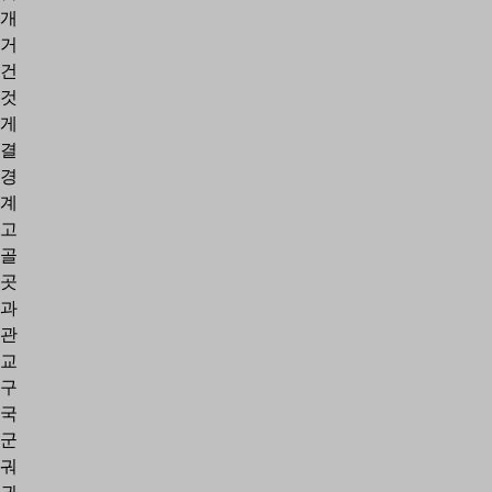
개
거
건
것
게
결
경
계
고
골
곳
과
관
교
구
국
군
궈