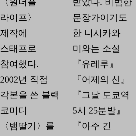
〈원더풀
받았다. 비범한
라이프〉
문장가이기도
제작에
한 니시카와
스태프로
미와는 소설
참여했다.
『유레루』
2002년 직접
『어제의 신』
각본을 쓴 블랙
『그날 도쿄역
코미디
5시 25분발』
〈뱀딸기〉를
『아주 긴