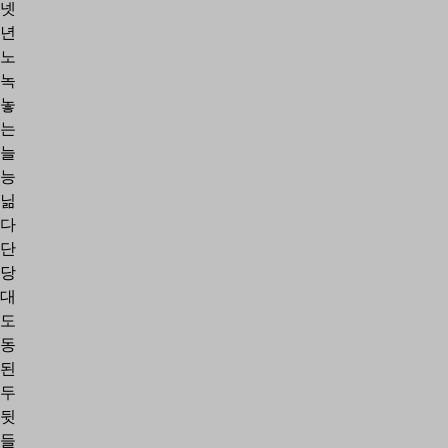
넷
년
노
녹
놓
는
늘
능
닒
다
단
당
대
도
동
된
두
뒷
들