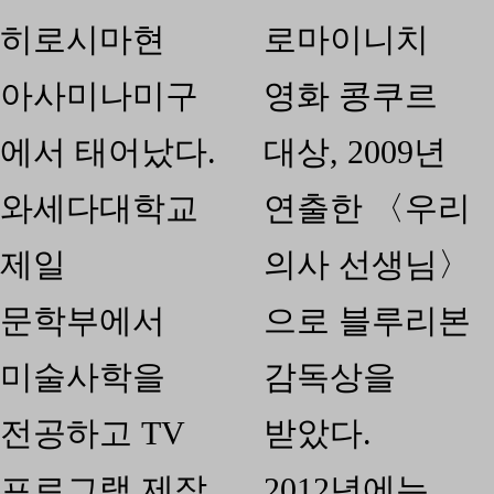
히로시마현
로마이니치
아사미나미구
영화 콩쿠르
에서 태어났다.
대상, 2009년
와세다대학교
연출한 〈우리
제일
의사 선생님〉
문학부에서
으로 블루리본
미술사학을
감독상을
전공하고 TV
받았다.
프로그램 제작
2012년에는