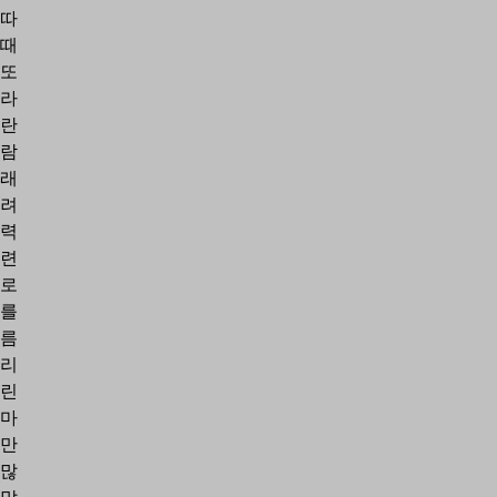
따
때
또
라
란
람
래
려
력
련
로
를
름
리
린
마
만
많