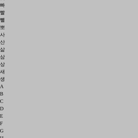
빠
빨
뺄
뽀
사
산
삶
삼
상
새
생
A
B
C
D
E
F
G