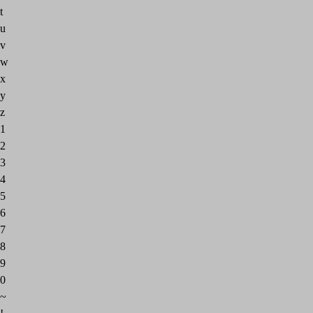
t
u
v
w
x
y
z
1
2
3
4
5
6
7
8
9
0
~