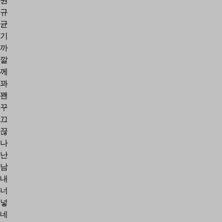
권
규
균
기
까
깔
께
꽈
꽨
꾸
끄
끊
나
난
남
내
너
넣
네