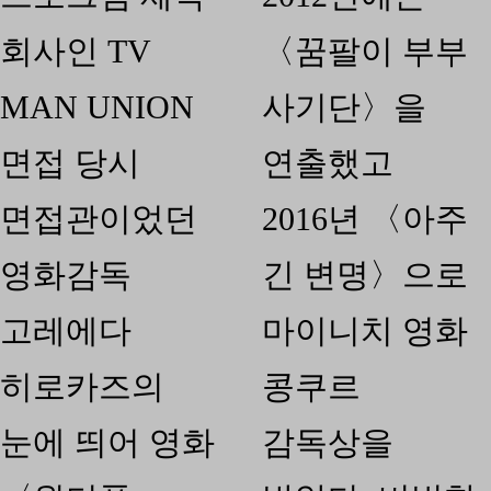
회사인 TV
〈꿈팔이 부부
MAN UNION
사기단〉을
면접 당시
연출했고
면접관이었던
2016년 〈아주
영화감독
긴 변명〉으로
고레에다
마이니치 영화
히로카즈의
콩쿠르
눈에 띄어 영화
감독상을