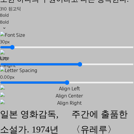
310 된고딕
Bold
Bold
30px
1.70
0.00px
일본 영화감독,
주간에 출품한
소설가. 1974년
〈유레루〉