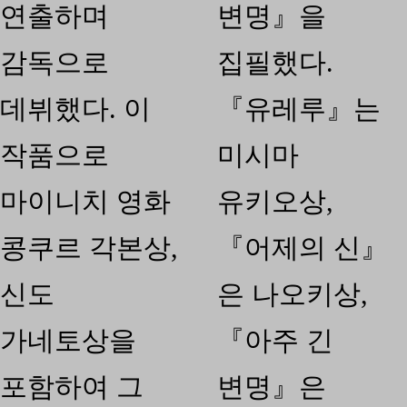
연출하며
변명』을
감독으로
집필했다.
데뷔했다. 이
『유레루』는
작품으로
미시마
마이니치 영화
유키오상,
콩쿠르 각본상,
『어제의 신』
신도
은 나오키상,
가네토상을
『아주 긴
포함하여 그
변명』은