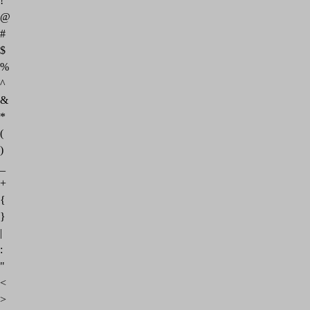
!
@
#
$
%
^
&
*
(
)
_
+
{
}
|
:
"
<
>