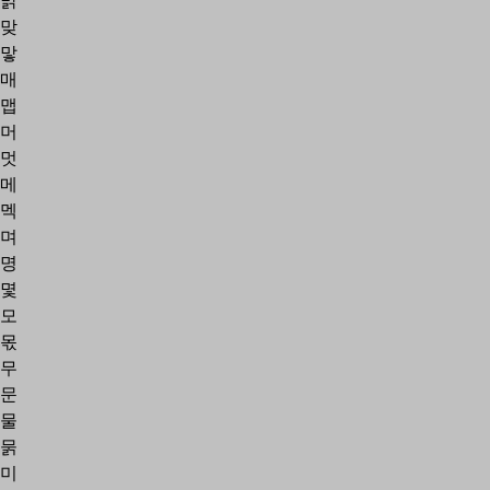
맑
맞
맣
매
맵
머
멋
메
멕
며
명
몇
모
몫
무
문
물
묽
미