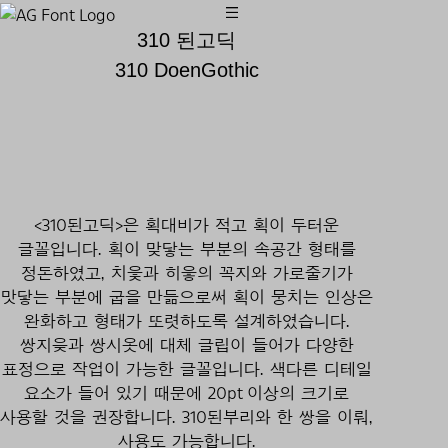
310 된고딕
310 DoenGothic
<310된고딕>은 획대비가 적고 획이 두터운
글꼴입니다. 획이 맞닿는 부분의 속공간 형태를
정돈하였고, 치읓과 히읗의 꼭지와 가로줄기가
맛닿는 부분에 굽을 만듦으로써 획이 뭉치는 인상은
완화하고 형태가 또렷하도록 설계하였습니다.
쌍지읒과 쌍시옷에 대체 글립이 들어가 다양한
표정으로 작업이 가능한 글꼴입니다. 색다른 디테일
요소가 들어 있기 때문에 20pt 이상의 크기로
사용할 것을 권장합니다. 310된부리와 한 쌍을 이뤄,
사용도 가능합니다.