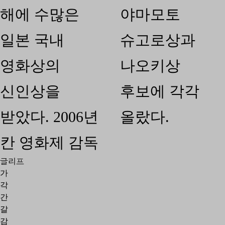
해에 수많은
야마모토
일본 국내
슈고로상과
영화상의
나오키상
신인상을
후보에 각각
받았다. 2006년
올랐다.
칸 영화제 감독
글리프
가
각
간
갈
감