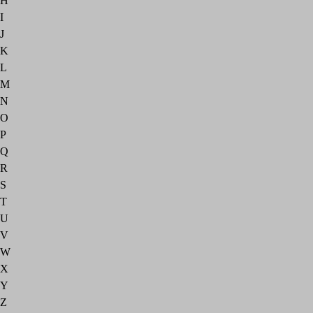
H
I
J
K
L
M
N
O
P
Q
R
S
T
U
V
W
X
Y
Z