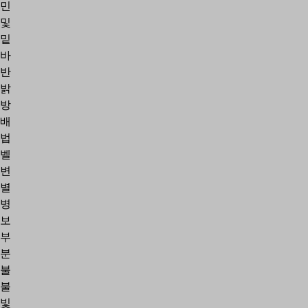
민
및
밑
바
반
밝
방
배
법
벨
변
별
병
보
부
분
불
불
빛