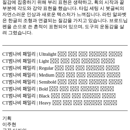
질감에 집중하기 위해 부리 표현은 생략하고, 획의 시작과 끝
부분에 각도와 강약 표현을 했습니다. 타입 세팅 시 붓글씨의
자연스러운 인상과 새로운 텍스처가 느껴집니다. 라틴 알파벳
은 한글의 조형과 연결되는 질감을 가지고 있습니다. 브로드닙
펜을 손으로 쓴 흔적이 표현되어 있으며, 도구의 운동감을 살
려 그렸습니다.
CT범나비 패밀리 | Ultralight
모진 바람 5월 꽃봉오리 떨구고
CT범나비 패밀리 | Light
모진 바람 5월 꽃봉오리 떨구고
CT범나비 패밀리 | Regular
모진 바람 5월 꽃봉오리 떨구고
CT범나비 패밀리 | Medium
모진 바람 5월 꽃봉오리 떨구고
CT범나비 패밀리 | Semibold
모진 바람 5월 꽃봉오리 떨구고
CT범나비 패밀리 | Bold
모진 바람 5월 꽃봉오리 떨구고
CT범나비 패밀리 | Black
모진 바람 5월 꽃봉오리 떨구고
CT범나비 패밀리 | Heavy
모진 바람 5월 꽃봉오리 떨구고
기획
이주현