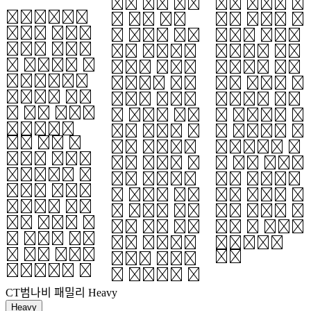
획은 낱자 내에
합한 사례가 없
세로쓰기에서
서 혹은 낱자
었기 때문에 실
가능한 특유의
간 연결을 시켜
험에서 배제했
흐름과 텍스처
주는 가짜획입
습니다. 실험
를 ‘범나비 가
니다. 허획은
데이터를 바탕
로쓰기’에서
세로쓰기 조판
으로 범나비 가
구현하기 위해
면에서 운동감
로쓰기는 허획
몇 가지 실험을
과 질감을 보여
을 표현하지 않
진행했습니
주는 기능을 하
는 방향으로 정
다. 그중 한
기도 하지만,
했습니다. 대
가지는 다양한
현대 한글에 익
신 일부 닿자에
반흘림궁체 자
숙한 이들에게
서만 흘림획을
료에서 일부를
는 판독에 혼란
그려 특유의 대
추출해, 판독
을 주기도 합니
각선 요소가 드
성을 높이기 위
다. 또한 가로
러날 수 있도록
해 허획을 삭제
쓰기 폰트에서
표현했습니
해 보는 실험이
다.
허획의 ‘낱자
었습니다. 허
간 연결’은 적
CT범나비 패밀리
Heavy
Heavy