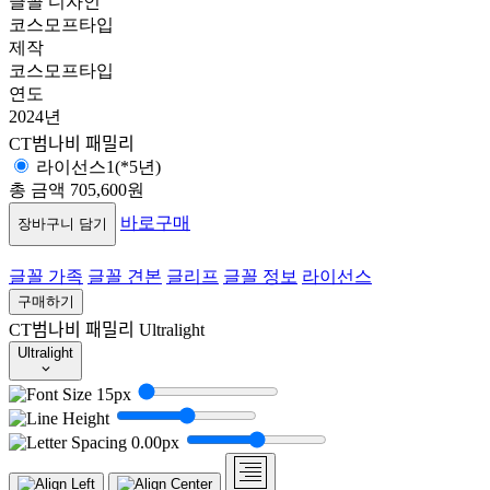
글꼴 디자인
코스모프타입
제작
코스모프타입
연도
2024년
CT범나비 패밀리
라이선스1(*5년)
총 금액
705,600원
바로구매
장바구니 담기
글꼴 가족
글꼴 견본
글리프
글꼴 정보
라이선스
구매하기
CT범나비 패밀리
Ultralight
Ultralight
15px
0.00px