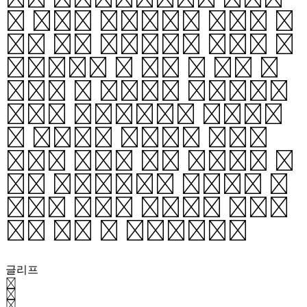
는 날개에 얼룩얼룩한 검은색 무
늬를 가진 호랑나비를 부르는 이
름입니다. 한 글자 한 글자 써
내려갈 때 ‘붓’의 소프트함은
나비의 날갯짓처럼, 조판했을
때 지면에서 느껴지는 ‘텍스
처’는 나비의 날개 무늬처럼 패
턴을 형성합니다. 부드러운 운
동감과 독특한 텍스처가 범나비
체의 가장 큰 특징입니다.
글리프
가
각
간