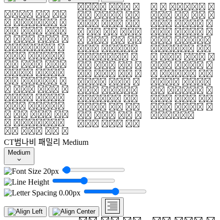
연스러운 각도를 명
할 수 있습니다. 기
범나비의 조형 요소
확히 표현하고 있습
역꼴은 위로 치켜 쓴
는 반흘림궁체를 쓸
니다. 가로획 맺음
형태로 시작해, 획
때의 모습을 관찰하
은 붓을 눌러 마무리
두께를 유지하며 뾰
고 필법을 차용해 디
한 형태로 살짝 통통
족하게 마무리되는
자인했습니다. 범
해지며 마름모꼴로
형태입니다. 붓으
나비는 기본적으로
마무리됩니다. 세
로 반듯한 정원의 이
같은 두께의 획으로
로획 맺음은 궁체 필
응꼴을 그리기는 쉽
이루어져 있지만,
법에 영향을 받아 좌
지 않습니다. 여러
일부 요소에서는 붓
측라인을 따라서 뾰
이응꼴을 확인하고
의 흐름과 강약이 느
족하게 마무리되는
직접 그려보며, 반
껴지도록 구성했습
형태입니다. 시옷
듯하게 그리려 애쓴
니다. 가로/세로
꼴에서는 붓을 떼고
형태의 이응꼴을 만
획 시작 부분은 부리
새로 쓰면서 획이 가
들었습니다.
가 생략되었지만,
늘어진 흔적을 확인
붓이 만들어 내는 자
CT범나비 패밀리
Medium
Medium
20px
0.00px