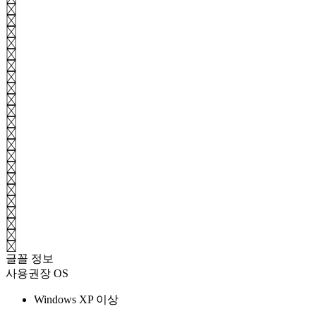
(
)
_
+
{
}
|
:
"
<
>
?
₩
-
=
[
]
\
;
'
.
/
글꼴 정보
사용권장 OS
Windows XP 이상