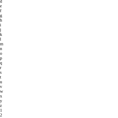
d
e
f
g
h
i
j
k
l
m
n
o
p
q
r
s
t
u
v
w
x
y
z
1
2