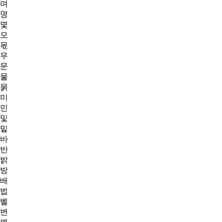
며
명
몇
모
몫
무
문
물
묽
미
민
및
밑
바
반
밝
방
배
법
벨
변