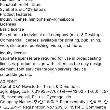
Punctuation 64 letters
Symbol & etc 109 letters
Product Features
Inquiry license: minjoohahm@gmail.com
Licenses
Basic license
Based on an individual or 1 company (max. 3 Desktops)
Commercial licenses: available for printing, publishing,
web, electronic publishing, video, and more.
Inquiry license
Separate licenses are required for use in broadcasting
licenses, product design with letters as the only design
element, font services through servers, device
embeddings, etc.
AG FONT
About
Q&A
Newsletter
Terms & Conditions
agfont@ag.co.kr
031-955-7767
(월~금 13:00 - 17:00)
125-
15, Hoedong-gil, Paju-si, Gyeonggi-do
Company Name: (주)안그라픽스
Representative: 안미르, 안
마노, 오진경
Registration No.: 209-81-15114
E-Commerce