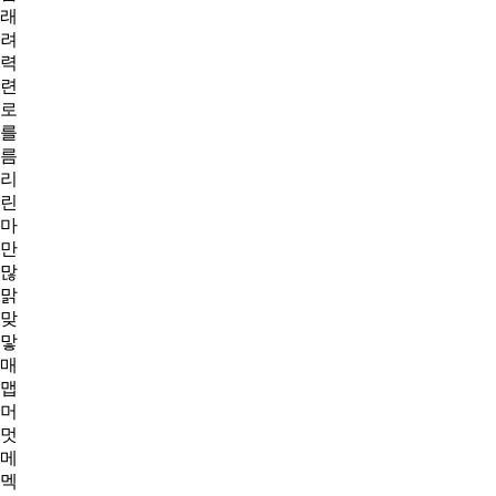
래
려
력
련
로
를
름
리
린
마
만
많
맑
맞
맣
매
맵
머
멋
메
멕