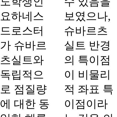
도학생인
수 있음을
요하네스
보였으나,
드로스터
슈바르츠
가 슈바르
실트 반경
츠실트와
의 특이점
독립적으
이 비물리
로 점질량
적 좌표 특
에 대한 동
이점이라