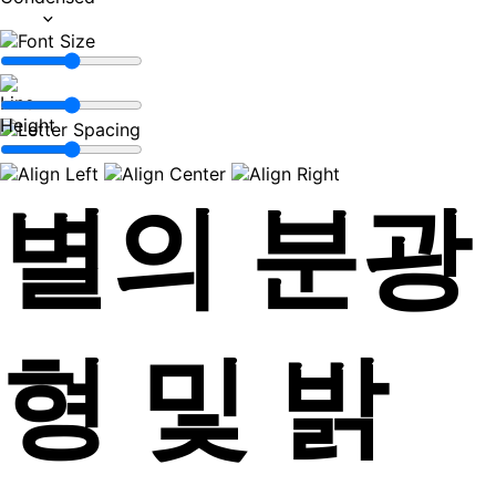
별의 분광
형 및 밝