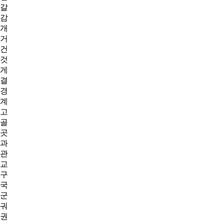
갈
감
개
거
건
것
게
결
경
계
고
골
곳
과
관
교
구
국
군
궈
권