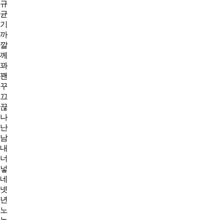
규
균
기
까
깔
께
꽈
꽨
꾸
끄
끊
나
난
남
내
너
넣
네
넷
년
노