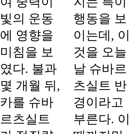
여 중력이
지는 특이
빛의 운동
행동을 보
에 영향을
이는데, 이
미침을 보
것을 오늘
였다. 불과
날 슈바르
몇 개월 뒤,
츠실트 반
카를 슈바
경이라고
르츠실트
부른다. 이