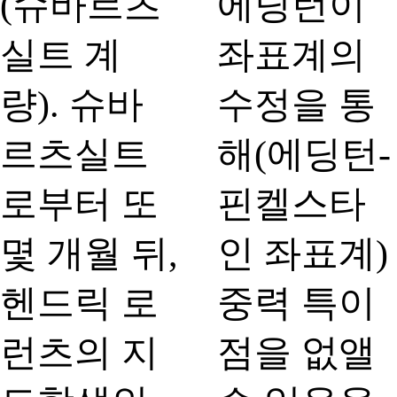
(슈바르츠
에딩턴이
실트 계
좌표계의
량). 슈바
수정을 통
르츠실트
해(에딩턴-
로부터 또
핀켈스타
몇 개월 뒤,
인 좌표계)
헨드릭 로
중력 특이
런츠의 지
점을 없앨