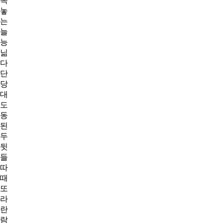
녹
놓
는
늘
능
닒
다
단
당
대
도
동
된
두
뒷
들
따
때
또
라
란
람