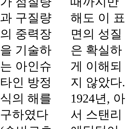
가 점질량
때까지만
과 구질량
해도 이 표
의 중력장
면의 성질
을 기술하
은 확실하
는 아인슈
게 이해되
타인 방정
지 않았다.
식의 해를
1924년, 아
구하였다
서 스탠리