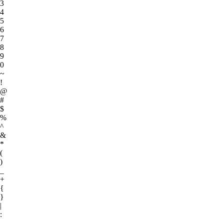
3
4
5
6
7
8
9
0
~
!
@
#
$
%
^
&
*
(
)
_
+
{
}
|
: