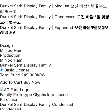
Dunkel Serif Display Family | Medium
모진 바람 5월 꽃봉오
리 떨구고
Dunkel Serif Display Family | Condensed
모진 바람 5월 꽃봉
오리 떨구고
Dunkel Serif Display Family | Expanded
모진 바람 5월 꽃봉오
리 떨구고
Design
Minjoo Ham
Production
Minjoo Ham
Dunkel Serif Display Family
Basic License
Total Price
249,000KRW
Add to Cart
Buy Now
Family
Prototype
Glyphs
Info
Licenses
Purchase
Dunkel Serif Display Family
Condensed
Condensed