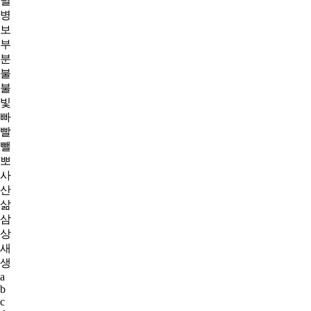
별
병
보
부
분
불
불
빛
빠
빨
뺄
뽀
사
산
삶
삼
상
새
생
a
b
c