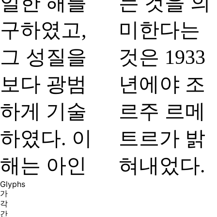
일한 해를
는 것을 의
구하였고,
미한다는
그 성질을
것은 1933
보다 광범
년에야 조
하게 기술
르주 르메
하였다. 이
트르가 밝
해는 아인
혀내었다.
Glyphs
가
각
간