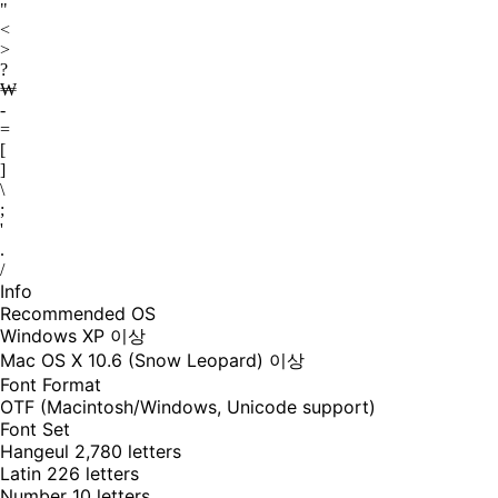
"
<
>
?
₩
-
=
[
]
\
;
'
.
/
Info
Recommended OS
Windows XP 이상
Mac OS X 10.6 (Snow Leopard) 이상
Font Format
OTF (Macintosh/Windows, Unicode support)
Font Set
Hangeul 2,780 letters
Latin 226 letters
Number 10 letters